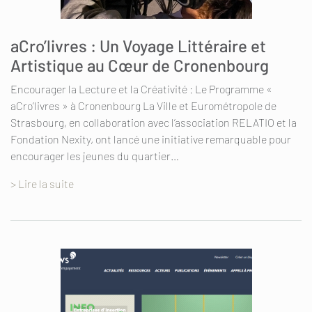
aCro’livres : Un Voyage Littéraire et
Artistique au Cœur de Cronenbourg
Encourager la Lecture et la Créativité : Le Programme «
aCro’livres » à Cronenbourg La Ville et Eurométropole de
Strasbourg, en collaboration avec l’association RELATIO et la
Fondation Nexity, ont lancé une initiative remarquable pour
encourager les jeunes du quartier…
> Lire la suite