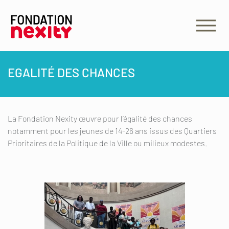
EGALITÉ DES CHANCES
La Fondation Nexity œuvre pour l’égalité des chances
notamment pour les jeunes de 14-26 ans issus des Quartiers
Prioritaires de la Politique de la Ville ou milieux modestes.