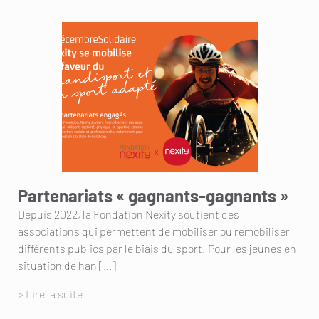
Partenariats « gagnants-gagnants »
Depuis 2022, la Fondation Nexity soutient des
associations qui permettent de mobiliser ou remobiliser
différents publics par le biais du sport. Pour les jeunes en
situation de han […]
> Lire la suite