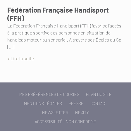
Fédération Française Handisport
(FFH)
La Fédération Française Handisport (FFH) favorise l’accès
à la pratique sportive des personnes en situation de
handicap moteur ou sensoriel. À travers ses Écoles du Sp
[…]
> Lire la suite
MES PRÉFÉRENCES DE COOKIES
PLAN DU SITE
MENTIONS LÉGALES
PRESSE
CONTACT
NEWSLETTER
NEXITY
ACCESSIBILITÉ : NON CONFORME