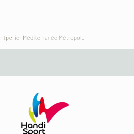
ontpellier Méditerranée Métropole