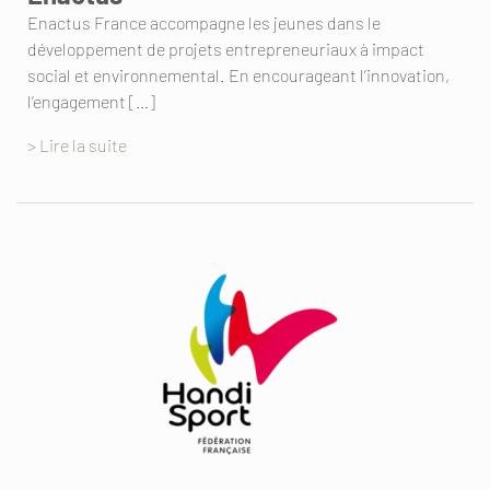
Enactus France accompagne les jeunes dans le
développement de projets entrepreneuriaux à impact
social et environnemental. En encourageant l’innovation,
l’engagement […]
> Lire la suite