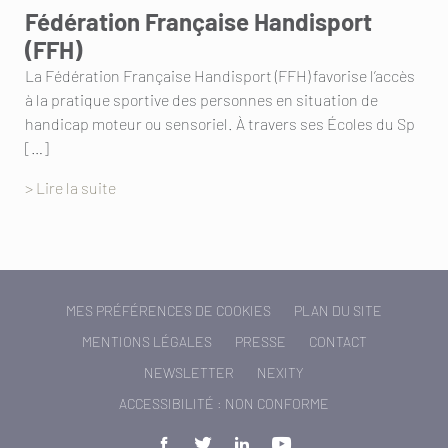
Fédération Française Handisport
(FFH)
La Fédération Française Handisport (FFH) favorise l’accès
à la pratique sportive des personnes en situation de
handicap moteur ou sensoriel. À travers ses Écoles du Sp
[…]
> Lire la suite
MES PRÉFÉRENCES DE COOKIES
PLAN DU SITE
MENTIONS LÉGALES
PRESSE
CONTACT
NEWSLETTER
NEXITY
ACCESSIBILITÉ : NON CONFORME