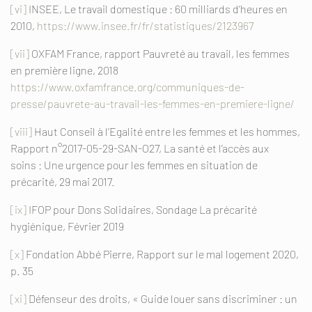
[vi]
INSEE, Le travail domestique : 60 milliards d’heures en
2010,
https://www.insee.fr/fr/statistiques/2123967
[vii]
OXFAM France, rapport Pauvreté au travail, les femmes
en première ligne, 2018
https://www.oxfamfrance.org/communiques-de-
presse/pauvrete-au-travail-les-femmes-en-premiere-ligne/
[viii]
Haut Conseil à l’Egalité entre les femmes et les hommes,
Rapport n°2017-05-29-SAN-O27, La santé et l’accès aux
soins : Une urgence pour les femmes en situation de
précarité, 29 mai 2017.
[ix]
IFOP pour Dons Solidaires, Sondage La précarité
hygiénique, Février 2019
[x]
Fondation Abbé Pierre, Rapport sur le mal logement 2020,
p. 35
[xi]
Défenseur des droits, « Guide louer sans discriminer : un